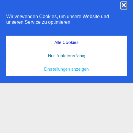
Wir verwenden Cookies, um unsere Website und
Stauprognose 10. bis 12.
unseren Service zu optimieren.
Juli
Alle Cookies
Airstream feiert 20 Jahre
Nur funktionsfähig
in Europa
Einstellungen anzeigen
© by Camper Journal, 2026 | Hosted by Nordserver