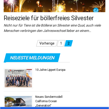
Reiseziele für böllerfreies Silvester
Nicht nur für Tiere ist die Böllerei an Silvester eine Qual, auch viele
Menschen verbringen den Jahreswechsel lieber an einem…
Seitennummerierung
Vorherige
1
2
der
NEUESTE MELDUNGEN
Beiträge
10 Jahre Lippert Europa
Neues Sondermodell
California Ocean
„Generation“