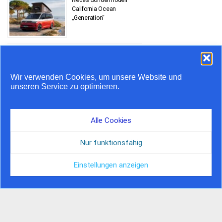
California Ocean
„Generation“
Stauprognose 10. bis 12.
Juli
Wir verwenden Cookies, um unsere Website und
unseren Service zu optimieren.
Airstream feiert 20 Jahre
in Europa
Alle Cookies
Nur funktionsfähig
Einstellungen anzeigen
© by Camper Journal, 2026 | Hosted by Nordserver