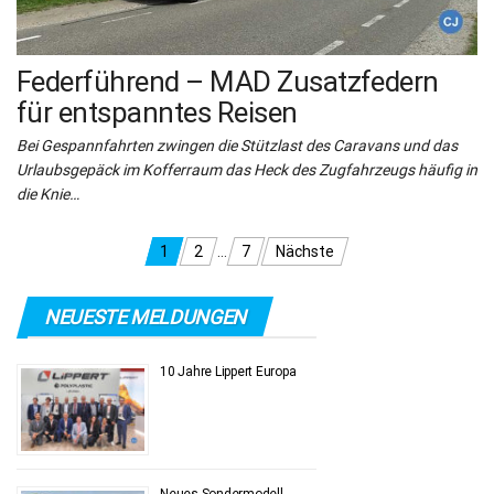
Federführend – MAD Zusatzfedern
für entspanntes Reisen
Bei Gespannfahrten zwingen die Stützlast des Caravans und das
Urlaubsgepäck im Kofferraum das Heck des Zugfahrzeugs häufig in
die Knie…
Seitennummerierung
1
2
…
7
Nächste
der
NEUESTE MELDUNGEN
Beiträge
10 Jahre Lippert Europa
Neues Sondermodell