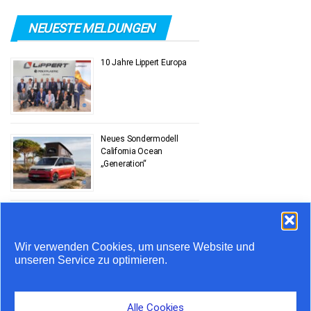
NEUESTE MELDUNGEN
10 Jahre Lippert Europa
Neues Sondermodell
California Ocean
„Generation“
Stauprognose 10. bis 12.
Juli
Wir verwenden Cookies, um unsere Website und
unseren Service zu optimieren.
Airstream feiert 20 Jahre
in Europa
Alle Cookies