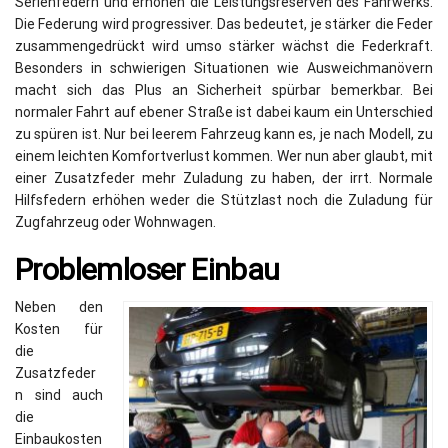
Serienfedern und erhöhen die Leistungsreserven des Fahrwerks.
Die Federung wird progressiver. Das bedeutet, je stärker die Feder
zusammengedrückt wird umso stärker wächst die Federkraft.
Besonders in schwierigen Situationen wie Ausweichmanövern
macht sich das Plus an Sicherheit spürbar bemerkbar. Bei
normaler Fahrt auf ebener Straße ist dabei kaum ein Unterschied
zu spüren ist. Nur bei leerem Fahrzeug kann es, je nach Modell, zu
einem leichten Komfortverlust kommen. Wer nun aber glaubt, mit
einer Zusatzfeder mehr Zuladung zu haben, der irrt. Normale
Hilfsfedern erhöhen weder die Stützlast noch die Zuladung für
Zugfahrzeug oder Wohnwagen.
Problemloser Einbau
Neben den
Kosten für
die
Zusatzfeder
n sind auch
die
Einbaukosten