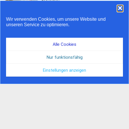
Wir verwenden Cookies, um unsere Website und
Stauprognose 10. bis 12.
unseren Service zu optimieren.
Juli
Alle Cookies
Airstream feiert 20 Jahre
Nur funktionsfähig
in Europa
Einstellungen anzeigen
© by Camper Journal, 2026 | Hosted by Nordserver