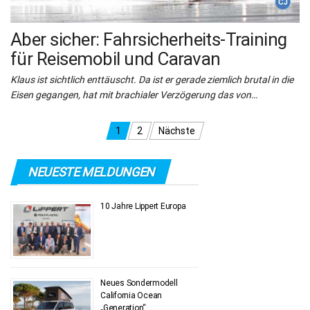
Aber sicher: Fahrsicherheits-Training
für Reisemobil und Caravan
Klaus ist sichtlich enttäuscht. Da ist er gerade ziemlich brutal in die
Eisen gegangen, hat mit brachialer Verzögerung das von…
Seitennummerierung
1
2
Nächste
der
NEUESTE MELDUNGEN
Beiträge
10 Jahre Lippert Europa
Neues Sondermodell
California Ocean
„Generation“