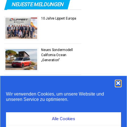
NEUESTE MELDUNGEN
10 Jahre Lippert Europa
Neues Sondermodell
California Ocean
„Generation“
Stauprognose 10. bis 12.
Juli
Wir verwenden Cookies, um unsere Website und
unseren Service zu optimieren.
Airstream feiert 20 Jahre
in Europa
Alle Cookies