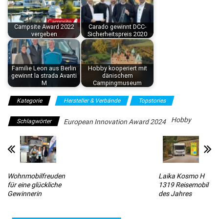
Campsite Award 2022
Carado gewinnt DCC-
vergeben
Sicherheitspreis 2020
Familie Leon aus Berlin
Hobby kooperiert mit
gewinnt la strada Avanti
dänischem
M
Campingmuseum
Kategorie
Hersteller & Verbände
Topstories
Hobby
Schlagwörter
European Innovation Award 2024
Wohnmobilfreuden
Laika Kosmo H
für eine glückliche
1319 Reisemobil
Gewinnerin
des Jahres