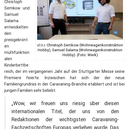
Christoph
Semkow und
Samuel
Salama
entwickelten
den
preisgekrönt
v.l.n.r. Christoph Semkow (Wohnwagenkonstruktion
en
Hobby), Samuel Salama (Wohnwagenkonstruktion
multifunktion
Hobby). (Foto: Werk)
alen
Kinderbettbe
reich, der im vergangenen Jahr auf der Stuttgarter Messe seine
Premiere feierte. Inzwischen hat sich der der neue
Familiengrundriss in der Caravaning-Branche etabliert und ist bei
jungen Familien sehr beliebt.
„Wow, wir freuen uns riesig über diesen
internationalen Titel, der uns von den
Redaktionen der wichtigsten Caravaning-
Fachzeitschriften Europas verliehen wurde. Das