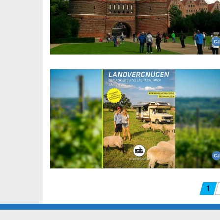
Seitennummerierung
1
der