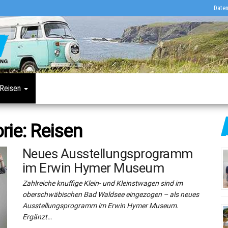
Daten
Deutschlands
Camper
erstes
Journal
Online-
Fachmagazin
für
Caravaning
Reisen
rie:
Reisen
Neues Ausstellungsprogramm
im Erwin Hymer Museum
Zahlreiche knuffige Klein- und Kleinstwagen sind im
oberschwäbischen Bad Waldsee eingezogen – als neues
Ausstellungsprogramm im Erwin Hymer Museum.
Ergänzt…