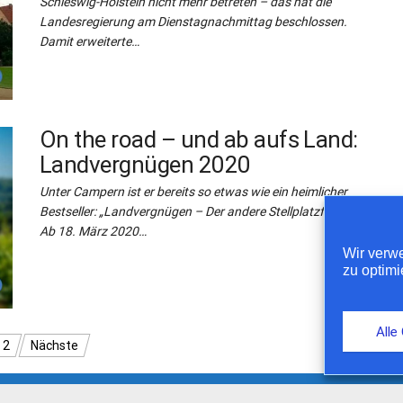
Schleswig-Holstein nicht mehr betreten – das hat die
Landesregierung am Dienstagnachmittag beschlossen.
Damit erweiterte…
On the road – und ab aufs Land:
Landvergnügen 2020
Unter Campern ist er bereits so etwas wie ein heimlicher
Bestseller: „Landvergnügen – Der andere Stellplatzführer“.
Ab 18. März 2020…
Wir verw
zu optimi
Alle
2
Nächste
© by Camper Journal, 2026 | Hosted by Nordserver