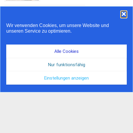
Stauprognose 10. bis 12.
Juli
Wir verwenden Cookies, um unsere Website und
unseren Service zu optimieren.
Airstream feiert 20 Jahre
in Europa
Alle Cookies
Nur funktionsfähig
Einstellungen anzeigen
© by Camper Journal, 2026 | Hosted by Nordserver