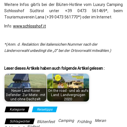
Weitere Infos gibt’s bei der Blüten-Hotline vom Luxury Camping
Schlosshof Südtirol unter +39 0473 561469*, beim
Tourismusverein Lana (+39 0473 561770*) oder im Internet.
Info:
www.schlosshof.it
*(Anm. d. Redaktion: Bei italiensichen Nummer nach der
Ländervorwahl unbedingt die „0“ bei der Ortsvorwahl mitwählen.)
Leser dieses Artikels haben auch folgende Artikel gelesen :
Neuer Land Rover
On the road - und ab aufs
Defender: Zur Miete - mit
Land: Landvergnügen
und ohne Dachzelt
2020
Kategorie
Reisetipps
Camping
Meran
Schlagwörter
Blütenfest
Frühling
Südirol