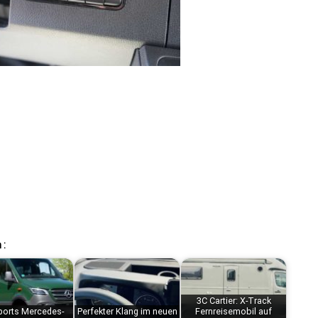
 :
3C Cartier: X-Track
ports Mercedes-
Perfekter Klang im neuen
Fernreisemobil auf