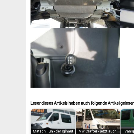
Leser dieses Artikels haben auch folgende Artikel gelesen
Matsch Fun - der Iglhaut
VW Crafter - jetzt auch
Vans