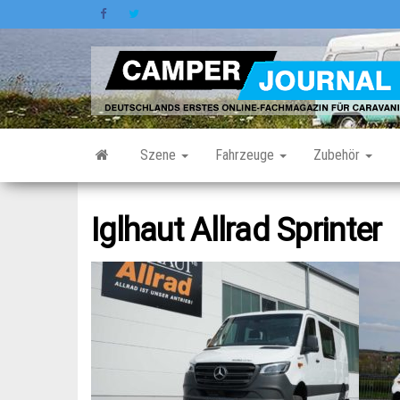
Zum
Inhalt
springen
Szene
Fahrzeuge
Zubehör
Iglhaut Allrad Sprinter