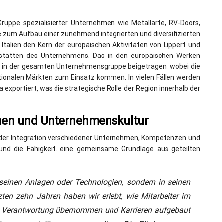
ruppe spezialisierter Unternehmen wie Metallarte, RV-Doors,
lle zum Aufbau einer zunehmend integrierten und diversifizierten
 Italien den Kern der europäischen Aktivitäten von Lippert und
sstätten des Unternehmens. Das in den europäischen Werken
n in der gesamten Unternehmensgruppe beigetragen, wobei die
tionalen Märkten zum Einsatz kommen. In vielen Fällen werden
portiert, was die strategische Rolle der Region innerhalb der
hen und Unternehmenskultur
s der Integration verschiedener Unternehmen, Kompetenzen und
t und die Fähigkeit, eine gemeinsame Grundlage aus geteilten
seinen
Anlagen
oder
Technologien,
sondern
in
seinen
zten
zehn
Jahren
haben
wir
erlebt,
wie
Mitarbeiter im
e Verantwortung übernommen und Karrieren aufgebaut