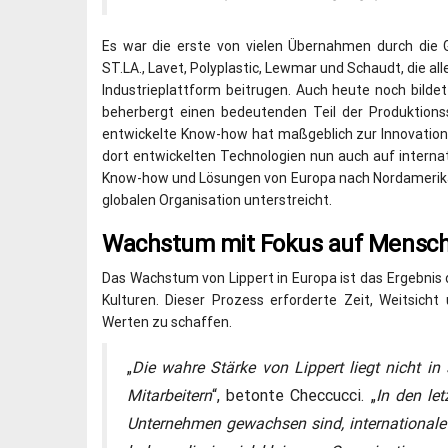
Es war die erste von vielen Übernahmen durch die G
ST.LA., Lavet, Polyplastic, Lewmar und Schaudt, die a
Industrieplattform beitrugen. Auch heute noch bildet
beherbergt einen bedeutenden Teil der Produktion
entwickelte Know-how hat maßgeblich zur Innovatio
dort entwickelten Technologien nun auch auf interna
Know-how und Lösungen von Europa nach Nordamerika ex
globalen Organisation unterstreicht.
Wachstum mit Fokus auf Mensc
Das Wachstum von Lippert in Europa ist das Ergebni
Kulturen. Dieser Prozess erforderte Zeit, Weitsich
Werten zu schaffen.
„
Die
wahre
Stärke
von
Lippert
liegt
nicht
in
Mitarbeitern
“, betonte Checcucci. „
In
den
let
Unternehmen gewachsen sind, international