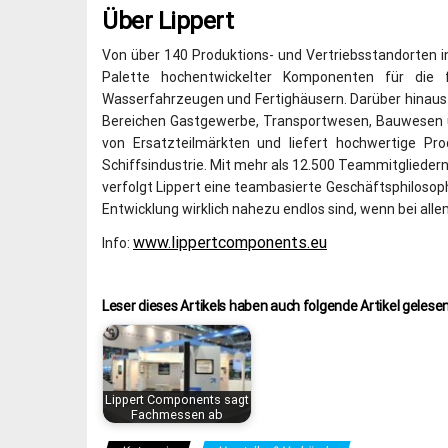
Über Lippert
Von über 140 Produktions- und Vertriebsstandorten in 
Palette hochentwickelter Komponenten für die fü
Wasserfahrzeugen und Fertighäusern. Darüber hinaus is
Bereichen Gastgewerbe, Transportwesen, Bauwesen un
von Ersatzteilmärkten und liefert hochwertige Pro
Schiffsindustrie. Mit mehr als 12.500 Teammitgliedern
verfolgt Lippert eine teambasierte Geschäftsphilosop
Entwicklung wirklich nahezu endlos sind, wenn bei all
www.lippertcomponents.eu
Info:
Leser dieses Artikels haben auch folgende Artikel gelesen
Lippert Components sagt
Fachmessen ab