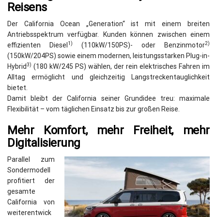
Reisens
Der California Ocean „Generation“ ist mit einem breiten
Antriebsspektrum verfügbar. Kunden können zwischen einem
1)
2)
effizienten Diesel
(110kW/150PS)- oder Benzinmotor
(150kW/204PS) sowie einem modernen, leistungsstarken Plug-in-
3)
Hybrid
(180 kW/245 PS) wählen, der rein elektrisches Fahren im
Alltag ermöglicht und gleichzeitig Langstreckentauglichkeit
bietet.
Damit bleibt der California seiner Grundidee treu: maximale
Flexibilität – vom täglichen Einsatz bis zur großen Reise.
Mehr Komfort, mehr Freiheit, mehr
Digitalisierung
Parallel zum
Sondermodell
profitiert der
gesamte
California von
weiterentwick