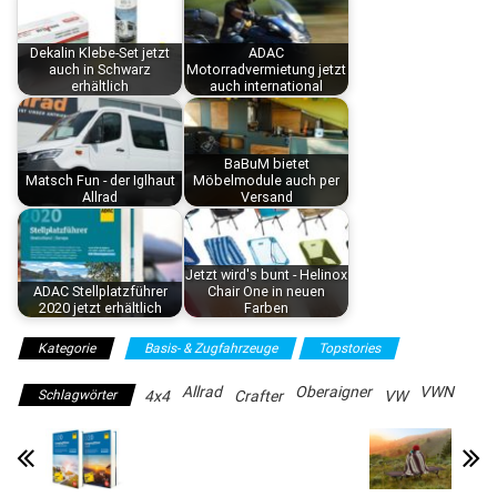
Dekalin Klebe-Set jetzt
ADAC
auch in Schwarz
Motorradvermietung jetzt
erhältlich
auch international
BaBuM bietet
Matsch Fun - der Iglhaut
Möbelmodule auch per
Allrad
Versand
Jetzt wird's bunt - Helinox
ADAC Stellplatzführer
Chair One in neuen
2020 jetzt erhältlich
Farben
Kategorie
Basis- & Zugfahrzeuge
Topstories
Allrad
Oberaigner
VWN
Schlagwörter
4x4
Crafter
VW