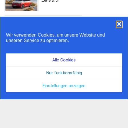
„Generation“
Stauprognose 10. bis 12.
Juli
Wir verwenden Cookies, um unsere Website und
unseren Service zu optimieren.
Airstream feiert 20 Jahre
in Europa
Alle Cookies
Nur funktionsfähig
Einstellungen anzeigen
© by Camper Journal, 2026 | Hosted by Nordserver