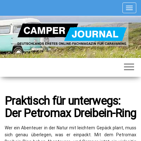
Zum
S
Inhalt
c
springen
h
a
l
t
e
N
Deutschlands
Camper
a
erstes
Journal
v
Online-
Fachmagazin
i
für
g
Caravaning
a
t
i
Praktisch für unterwegs:
o
n
Der Petromax Dreibein-Ring
Wer ein Abenteuer in der Natur mit leichtem Gepäck plant, muss
sich genau überlegen, was er einpackt. Mit dem Petromax