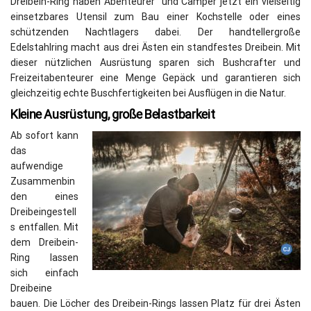
Dreibein-Ring haben Abenteurer und Camper jetzt ein vielseitig
einsetzbares Utensil zum Bau einer Kochstelle oder eines
schützenden Nachtlagers dabei. Der handtellergroße
Edelstahlring macht aus drei Ästen ein standfestes Dreibein. Mit
dieser nützlichen Ausrüstung sparen sich Bushcrafter und
Freizeitabenteurer eine Menge Gepäck und garantieren sich
gleichzeitig echte Buschfertigkeiten bei Ausflügen in die Natur.
Kleine Ausrüstung, große Belastbarkeit
Ab sofort kann
das
aufwendige
Zusammenbin
den eines
Dreibeingestell
s entfallen. Mit
dem Dreibein-
Ring lassen
sich einfach
Dreibeine
bauen. Die Löcher des Dreibein-Rings lassen Platz für drei Ästen