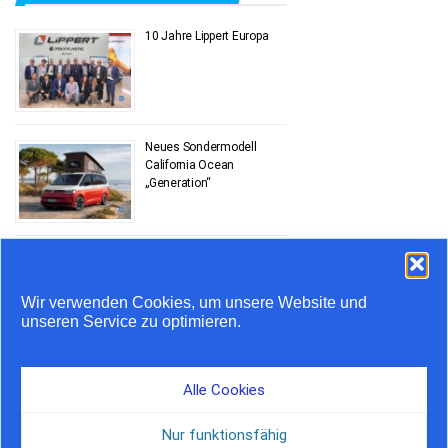
10 Jahre Lippert Europa
Neues Sondermodell
California Ocean
„Generation“
Stauprognose 10. bis 12.
Juli
Wir verwenden Cookies, um unsere Website und
unseren Service zu optimieren.
Airstream feiert 20 Jahre
in Europa
Alle Cookies
Nur funktionsfähig