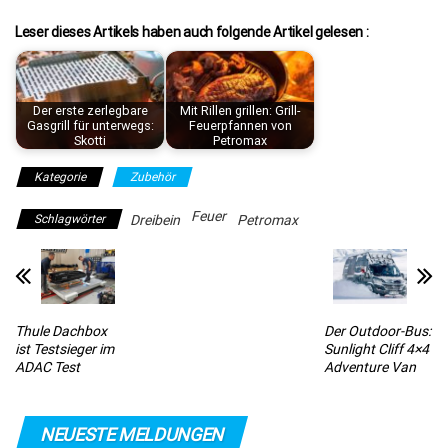
Leser dieses Artikels haben auch folgende Artikel gelesen :
Der erste zerlegbare
Mit Rillen grillen: Grill-
Gasgrill für unterwegs:
Feuerpfannen von
Skotti
Petromax
Kategorie
Zubehör
Feuer
Schlagwörter
Dreibein
Petromax
Thule Dachbox
Der Outdoor-Bus:
ist Testsieger im
Sunlight Cliff 4×4
ADAC Test
Adventure Van
NEUESTE MELDUNGEN