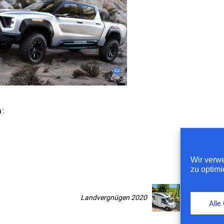
 :
Wir verw
zu optimi
Landvergnügen 2020
Alle