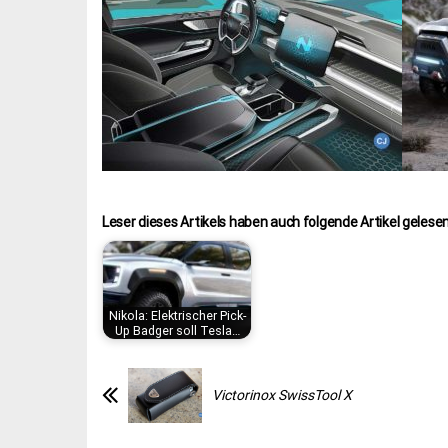
Leser dieses Artikels haben auch folgende Artikel gelesen
Nikola: Elektrischer Pick-
Up Badger soll Tesla…
Victorinox SwissTool X