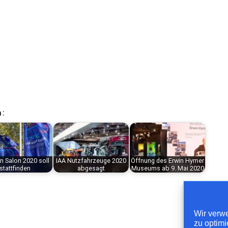
 :
n Salon 2020 soll
IAA Nutzfahrzeuge 2020
Öffnung des Erwin Hymer
stattfinden
abgesagt
Museums ab 9. Mai 2020
Wir verw
zu optimi