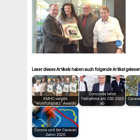
Leser dieses Artikels haben auch folgende Artikel gelesen
Concorde lehnt
EMHC vergibt
Teilnahme am CSD 2020
Carava
"Wohlfühlplatz"-Awards
ab
Corona und der Caravan
Salon 2020