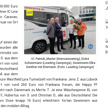
00.000 Euro
er-IC-Line
on Caravan,
uar vor Ort
uf einen der
wurden alle
etmobil von
e S. aus dem
V.l: Patrick_Mader (Intercaravaning), Eicke
Schüürmann (Leading Campings), Gewinnerin Elke
ert von rund
Günther mit Ehemann. (Foto: Leading Campings)
Deutschland
 M. aus dem
re Westfield Lyra Tunnelzelt von Frankana. Jens Z. aus Lübeck
ert von rund 260 Euro von Frankana freuen, der Happy FF
, geht nach Dänemark zu Mette T. Je eine Wäschespinne XL von
 Hubertus von S. und Christian D., alle aus Deutschland. Die
pro Dose knapp 16 Euro) erleichtern fortan Gewinnern aus
den mobilen Alltag.