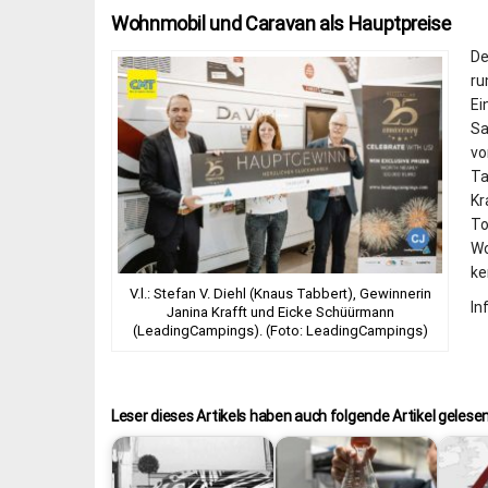
Wohnmobil und Caravan als Hauptpreise
De
ru
Ei
Sa
vo
Ta
Kr
To
Wo
ke
V.l.: Stefan V. Diehl (Knaus Tabbert), Gewinnerin
In
Janina Krafft und Eicke Schüürmann
(LeadingCampings). (Foto: LeadingCampings)
Leser dieses Artikels haben auch folgende Artikel gelesen