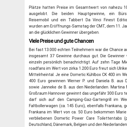
Plätze hatten Preise im Gesamtwert von nahezu 1
ausgelobt. Die beiden Hauptgewinne, ein Bürstn
Reisemobil und ein Tabbert Da Vinci Finest Editi
wurden am Eröffnungs-Samstag der CMT, dem 11. Jan
an die glücklichen Gewinner übergeben.
Viele Preise und gute Chancen
Bei fast 13.000 echten Teilnehmern war die Chance a
insgesamt 37 Gewinne durchaus gut. Die Gewinner 
einzeln persönlich benachrichtigt. Auf zehn Tage Mi
roadfans im Wert von zirka 1.200 Euro freut sich Ulrik
Mittelrheintal. Je eine Dometic Kühlbox CK 40D im W
400 Euro gewinnen Werner P. und Daniela B. aus 
sowie Janneke de B. aus den Niederlanden. Martina
Großraum Hannover gewinnt das ungefähr 300 Euro teu
darf sich auf den Camping-Gaz-Gartengrill im W
Faltbollerwagen (ca. 145 Euro), ebenfalls Frankana
Frankana im Wert von ca. 50 Euro bekommen Marie F.,
verbliebenen Dometic Power Care Toilettentabs (
Deutschland, Dänemark, Belgien und den Niederlanden 