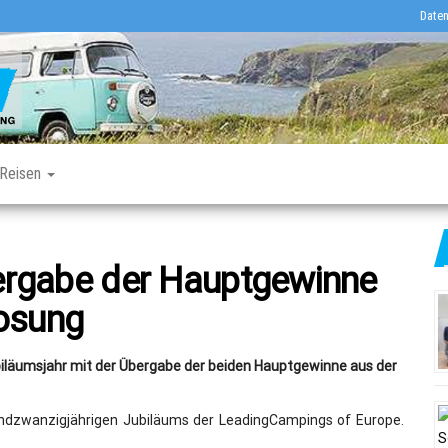
Daten
Deutschlands
Camper
erstes
Journal
Online-
Fachmagazin
für
Caravaning
Reisen
rgabe der Hauptgewinne
losung
läumsjahr mit der Übergabe der beiden Hauptgewinne aus der
ndzwanzigjährigen Jubiläums der LeadingCampings of Europe.