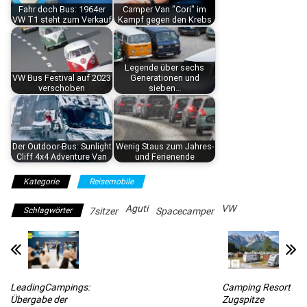
Fahr doch Bus: 1964er
Camper Van "Cori" im
VW T1 steht zum Verkauf
Kampf gegen den Krebs
Legende über sechs
VW Bus Festival auf 2023
Generationen und
verschoben
sieben…
Der Outdoor-Bus: Sunlight
Wenig Staus zum Jahres-
Cliff 4x4 Adventure Van
und Ferienende
Kategorie
Reisemobile
Aguti
VW
Schlagwörter
7sitzer
Spacecamper
LeadingCampings:
Camping Resort
Übergabe der
Zugspitze