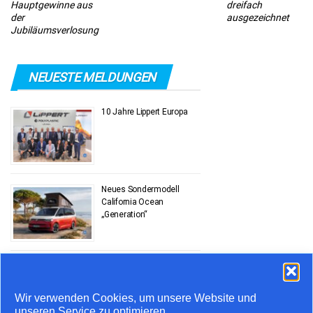
Hauptgewinne aus
dreifach
der
ausgezeichnet
Jubiläumsverlosung
NEUESTE MELDUNGEN
10 Jahre Lippert Europa
Neues Sondermodell
California Ocean
„Generation“
Stauprognose 10. bis 12.
Juli
Wir verwenden Cookies, um unsere Website und
unseren Service zu optimieren.