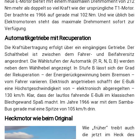
neue E-Motor bietet mit einem maximalen Drehmoment von 212
Nm mehr als doppelt so viel Kraft wie der ursprüngliche T1-Motor.
Der brachte es 1966 auf gerade mal 102 Nm. Und wie üblich bei
Elektromotoren steht das maximale Drehmoment sofort zur
Verfügung.
Automatikgetriebe mit Recuperation
Die Kraftübertragung erfolgt über ein eingängiges Getriebe. Der
Schalthebel ist zwischen dem Fahrer- und Beifahrersitz
angeordnet. Die Wählstufen der Automatik (P, R, N, D, B) werden
neben dem Wählhebel angezeigt. In Stufe B lässt sich der Grad
der Rekuperation – der Energierückgewinnung beim Bremsen –
vom Fahrer variieren. Elektrisch angetrieben schafft der E-Bulli
eine Höchstgeschwindigkeit von – elektronisch abgeregelten –
130 km/h. Klar, dass der lautlos fahrende E-Bulli im klassischen
Blechgewand Spaß macht. Im Jahre 1966 war mit dem Samba-
Bus gerade mal eine Spitze von 105 km/h drin.
Heckmotor wie beim Original
Wie „früher“ treibt auch
die jetzt im Heck des