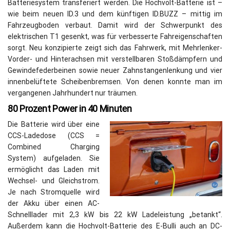
Batteriesystem transferiert werden. Die Hochvolt-Batterie ist –
wie beim neuen ID.3 und dem künftigen ID.BUZZ – mittig im
Fahrzeugboden verbaut. Damit wird der Schwerpunkt des
elektrischen T1 gesenkt, was für verbesserte Fahreigenschaften
sorgt. Neu konzipierte zeigt sich das Fahrwerk, mit Mehrlenker-
Vorder- und Hinterachsen mit verstellbaren Stoßdämpfern und
Gewindefederbeinen sowie neuer Zahnstangenlenkung und vier
innenbelüftete Scheibenbremsen. Von denen konnte man im
vergangenen Jahrhundert nur träumen.
80 Prozent Power in 40 Minuten
Die Batterie wird über eine
CCS-Ladedose (CCS =
Combined Charging
System) aufgeladen. Sie
ermöglicht das Laden mit
Wechsel- und Gleichstrom.
Je nach Stromquelle wird
der Akku über einen AC-
Schnelllader mit 2,3 kW bis 22 kW Ladeleistung „betankt“.
Außerdem kann die Hochvolt-Batterie des E-Bulli auch an DC-