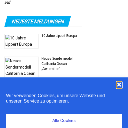
auf
NEUESTE MELDUNGEN
10 Jahre Lippert Europa
Neues Sondermodell
California Ocean
„Generation“
Stauprognose 10. bis 12.
Wir verwenden Cookies, um unsere Website und
Juli
unseren Service zu optimieren.
Airstream feiert 20 Jahre
Alle Cookies
in Europa