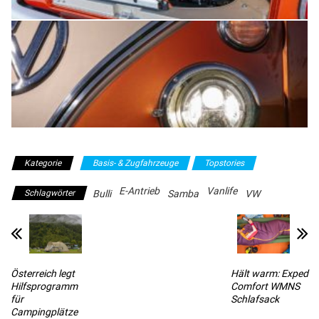
Kategorie
Basis- & Zugfahrzeuge
Topstories
E-Antrieb
Vanlife
Schlagwörter
Bulli
Samba
VW
Österreich legt
Hält warm: Exped
Hilfsprogramm
Comfort WMNS
für
Schlafsack
Campingplätze