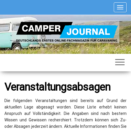
Zum
S
Inhalt
c
springen
h
a
l
t
e
N
Deutschlands
Camper
a
erstes
Journal
v
Online-
Fachmagazin
i
für
g
Caravaning
a
Veranstaltungsabsagen
t
i
o
Die folgenden Veranstaltungen sind bereits auf Grund der
n
aktuellen Lage abgesagt worden. Diese Liste erhebt keinen
Anspruch auf Vollständigkeit. Die Angaben sind nach bestem
Wissen und Gewissen recherchiert. Trotzdem können sich Zu-
oder Absagen jederzeit ändern. Aktuelle Informationen finden Sie