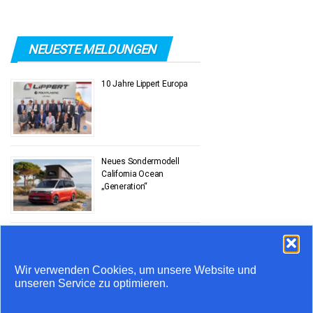
NEUESTE MELDUNGEN
10 Jahre Lippert Europa
Neues Sondermodell
California Ocean
„Generation“
Stauprognose 10. bis 12.
Juli
Wir verwenden Cookies, um unsere Website und
unseren Service zu optimieren.