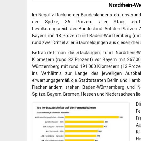
Nordrhein-Wes
Im Negativ-Ranking der Bundesländer steht unveränd
der Spitze, 36 Prozent aller Staus entfa
bevölkerungsreichstes Bundesland. Auf den Plätzen 2 
Bayern mit 18 Prozent und Baden-Württemberg (mit
rund zwei Drittel aller Staumeldungen aus diesen drei 
Betrachtet man die Staulängen, führt Nordrhein-W
Kilometern (rund 32 Prozent) vor Bayern mit 267.0
Württemberg mit rund 191.000 Kilometern (13 Proze
ins Verhältnis zur Länge des jeweiligen Autoba
erwartungsgemäß die Stadtstaaten Berlin und Hambu
Flächenländern stehen Baden-Württemberg und No
Spitze. Bayern, Bremen, Hessen und Niedersachsen lieg
D
F
F
Au
Ki
Ha