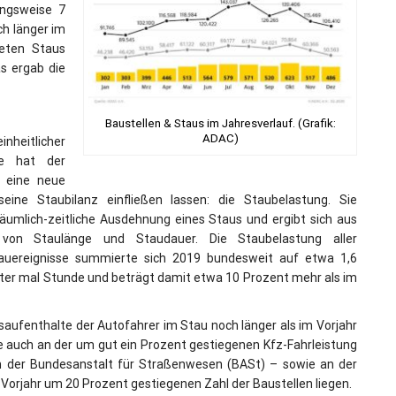
ngsweise 7
ch länger im
deten Staus
s ergab die
Baustellen & Staus im Jahresverlauf. (Grafik:
ADAC)
eitlicher
sse hat der
 eine neue
eine Staubilanz einfließen lassen: die Staubelastung. Sie
räumlich-zeitliche Ausdehnung eines Staus und ergibt sich aus
on Staulänge und Staudauer. Die Staubelastung aller
uereignisse summierte sich 2019 bundesweit auf etwa 1,6
eter mal Stunde und beträgt damit etwa 10 Prozent mehr als im
aufenthalte der Autofahrer im Stau noch länger als im Vorjahr
e auch an der um gut ein Prozent gestiegenen Kfz-Fahrleistung
n der Bundesanstalt für Straßenwesen (BASt) – sowie an der
orjahr um 20 Prozent gestiegenen Zahl der Baustellen liegen.