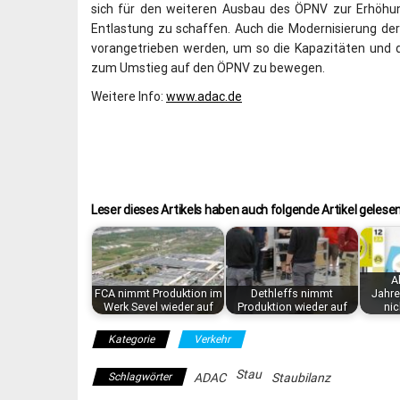
sich für den weiteren Ausbau des ÖPNV zur Erhöhun
Entlastung zu schaffen. Auch die Modernisierung d
vorangetrieben werden, um so die Kapazitäten und di
zum Umstieg auf den ÖPNV zu bewegen.
Weitere Info:
www.adac.de
Leser dieses Artikels haben auch folgende Artikel gelesen
A
FCA nimmt Produktion im
Dethleffs nimmt
Jahre
Werk Sevel wieder auf
Produktion wieder auf
nic
Kategorie
Verkehr
Stau
Schlagwörter
ADAC
Staubilanz