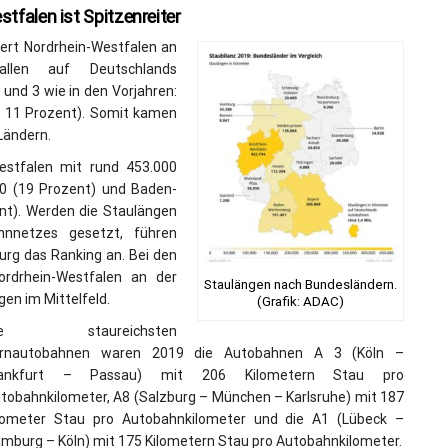
tfalen ist Spitzenreiter
ert Nordrhein-Westfalen an
llen auf Deutschlands
und 3 wie in den Vorjahren:
 11 Prozent). Somit kamen
Ländern.
estfalen mit rund 453.000
00 (19 Prozent) und Baden-
nt). Werden die Staulängen
hnnetzes gesetzt, führen
rg das Ranking an. Bei den
rdrhein-Westfalen an der
Staulängen nach Bundesländern.
en im Mittelfeld.
(Grafik: ADAC)
ie staureichsten
ernautobahnen waren 2019 die Autobahnen A 3 (Köln –
rankfurt – Passau) mit 206 Kilometern Stau pro
tobahnkilometer, A8 (Salzburg – München – Karlsruhe) mit 187
lometer Stau pro Autobahnkilometer und die A1 (Lübeck –
mburg – Köln) mit 175 Kilometern Stau pro Autobahnkilometer.