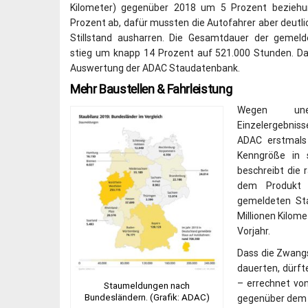
Kilometer) gegenüber 2018 um 5 Prozent beziehu
Prozent ab, dafür mussten die Autofahrer aber deutli
Stillstand ausharren. Die Gesamtdauer der gemel
stieg um knapp 14 Prozent auf 521.000 Stunden. Da
Auswertung der ADAC Staudatenbank.
Mehr Baustellen & Fahrleistung
Wegen uneinh
Einzelergebni
ADAC erstmals
Kenngröße in s
beschreibt die 
dem Produkt v
gemeldeten Sta
Millionen Kilom
Vorjahr.
Dass die Zwangs
dauerten, dürft
– errechnet vo
Staumeldungen nach
Bundesländern. (Grafik: ADAC)
gegenüber dem V