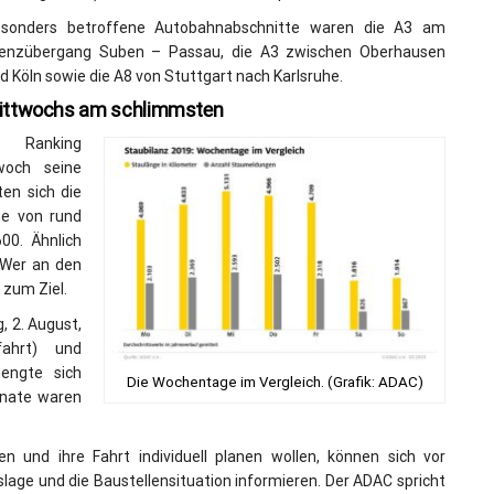
sonders betroffene Autobahnabschnitte waren die A3 am
enzübergang Suben – Passau, die A3 zwischen Oberhausen
d Köln sowie die A8 von Stuttgart nach Karlsruhe.
ittwochs am schlimmsten
m Ranking
woch seine
ten sich die
ge von rund
00. Ähnlich
 Wer an den
zum Ziel.
, 2. August,
ahrt) und
mengte sich
Die Wochentage im Vergleich. (Grafik: ADAC)
onate waren
n und ihre Fahrt individuell planen wollen, können sich vor
rslage und die Baustellensituation informieren. Der ADAC spricht