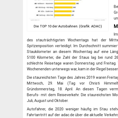
Be
Gr
un
M
Die TOP 10 der Autobahnen. (Grafik: ADAC)
I
des stauträchtigsten Wochentags hat der Mitt
Spitzenposition verteidigt. Im Durchschnitt summier
Staukilometer an diesem Wochentag auf eine Län
5100 Kilometer, die Zahl der Staus lag bei rund 26
schlechte Reisetage waren Donnerstag und Freitag.
Wochenenden unterwegs war, kam in der Regel besser 
Die staureichsten Tage des Jahres 2019 waren Freitag
Mittwoch, 29. Mai (Tag vor Christi Himmelf
Gründonnerstag, 18. April. An diesen Tagen ver
Berufs- mit dem Reiseverkehr. Die staureichsten M
Juli, August und Oktober.
Autofahrer, die 2020 weniger häufig im Stau stehe
Fahrtantritt auf der adac.de über die aktuelle Verkeh