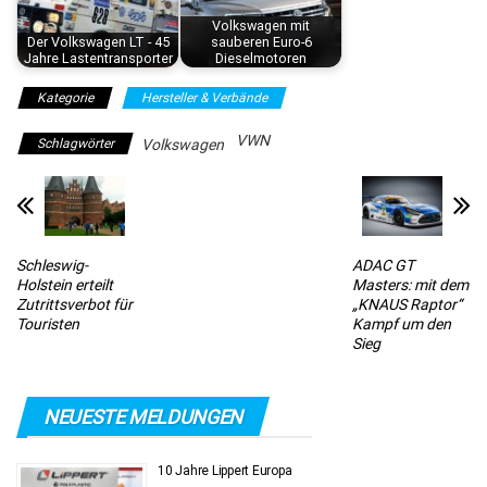
Volkswagen mit
Der Volkswagen LT - 45
sauberen Euro-6
Jahre Lastentransporter
Dieselmotoren
Kategorie
Hersteller & Verbände
VWN
Schlagwörter
Volkswagen
Schleswig-
ADAC GT
Holstein erteilt
Masters: mit dem
Zutrittsverbot für
„KNAUS Raptor“
Touristen
Kampf um den
Sieg
NEUESTE MELDUNGEN
10 Jahre Lippert Europa