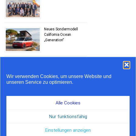
Neues Sondermodell
California Ocean
„Generation“
Stauprognose 10. bis 12.
Juli
Wir verwenden Cookies, um unsere Website und
unseren Service zu optimieren.
Airstream feiert 20 Jahre
in Europa
Alle Cookies
Nur funktionsfähig
Einstellungen anzeigen
© by Camper Journal, 2026 | Hosted by Nordserver