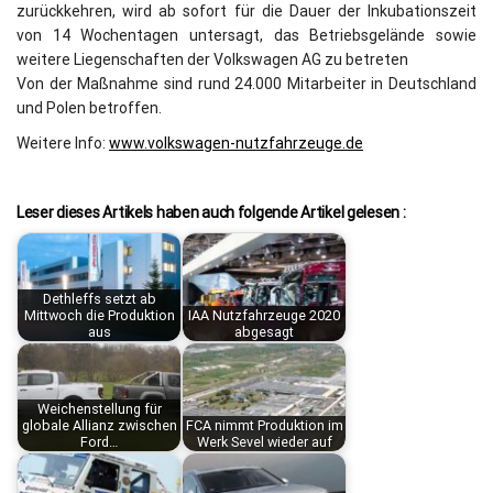
zurückkehren, wird ab sofort für die Dauer der Inkubationszeit
von 14 Wochentagen untersagt, das Betriebsgelände sowie
weitere Liegenschaften der Volkswagen AG zu betreten
Von der Maßnahme sind rund 24.000 Mitarbeiter in Deutschland
und Polen betroffen.
Weitere Info:
www.volkswagen-nutzfahrzeuge.de
Leser dieses Artikels haben auch folgende Artikel gelesen :
Dethleffs setzt ab
Mittwoch die Produktion
IAA Nutzfahrzeuge 2020
aus
abgesagt
Weichenstellung für
globale Allianz zwischen
FCA nimmt Produktion im
Ford…
Werk Sevel wieder auf