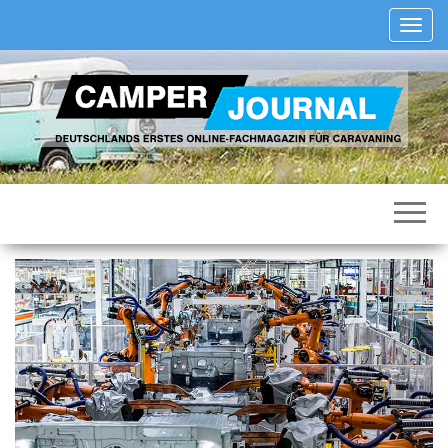
Zum
S
Inhalt
c
springen
h
a
l
t
e
N
Deutschlands
Camper
a
erstes
Journal
v
Online-
Fachmagazin
i
für
g
Caravaning
a
t
i
o
n