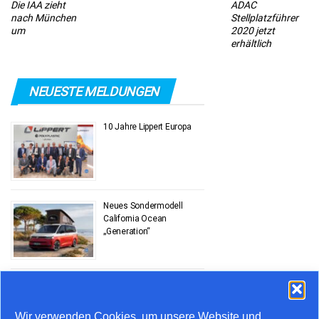
Die IAA zieht
ADAC
nach München
Stellplatzführer
um
2020 jetzt
erhältlich
NEUESTE MELDUNGEN
10 Jahre Lippert Europa
Neues Sondermodell
California Ocean
„Generation“
Stauprognose 10. bis 12.
Juli
Wir verwenden Cookies, um unsere Website und