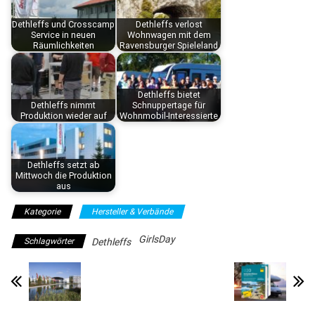
Dethleffs und Crosscamp
Dethleffs verlost
Service in neuen
Wohnwagen mit dem
Räumlichkeiten
Ravensburger Spieleland
Dethleffs bietet
Dethleffs nimmt
Schnuppertage für
Produktion wieder auf
Wohnmobil-Interessierte
Dethleffs setzt ab
Mittwoch die Produktion
aus
Kategorie
Hersteller & Verbände
GirlsDay
Schlagwörter
Dethleffs