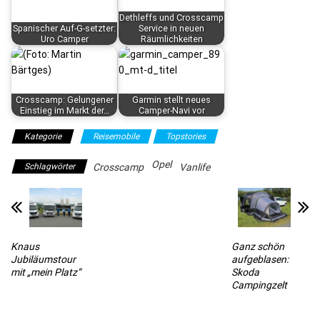
Dethleffs und Crosscamp
Spanischer Auf-G-setzter:
Service in neuen
Uro Camper
Räumlichkeiten
Crosscamp: Gelungener
Garmin stellt neues
Einstieg im Markt der…
Camper-Navi vor
Kategorie
Reisemobile
Topstories
Opel
Schlagwörter
Crosscamp
Vanlife
Knaus
Ganz schön
Jubiläumstour
aufgeblasen:
mit „mein Platz“
Skoda
Campingzelt