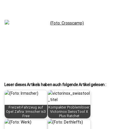
Leser dieses Artikels haben auch folgende Artikel gelesen :
Freizeit-Fahrzeug auf
Kompakter Problemlöser:
Opel Zafira: Irmscher is3
Victorinox SwissTool X
Free
Plus Ratchet