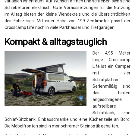
variablen Innenraum. Auf Wunsch öffnen und schließen sich seine
Schiebetüren elektrisch. Gute Voraussetzungen für die Nutzung
im Alltag bieten der kleine Wendekreis und die Übersichtlichkeit
des Fahrzeugs. Mit einer Höhe von 199 Zentimeter passt der
Crosscamp Life noch in viele Parkhäuser und Tiefgaragen.
Kompakt & alltagstauglich
Der 4,95 Meter
lange Crosscamp
Life ist ein Camper
mit vier
Schlafplätzen.
Serienmäßig sind
das hinten
angeschlagene,
aufstellbare
Schlafdach, eine
Schlaf-Sitzbank, Einbauschränke und eine Küchenzeile an Bord.
Die Möbelfronten sind in monochromer Steinoptik gehalten.